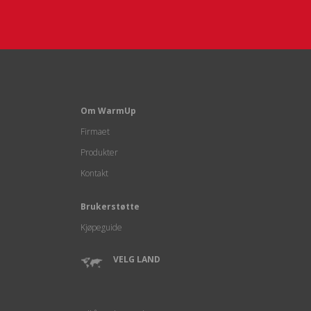
Om WarmUp
Firmaet
Produkter
Kontakt
Brukerstøtte
Kjøpeguide
VELG LAND