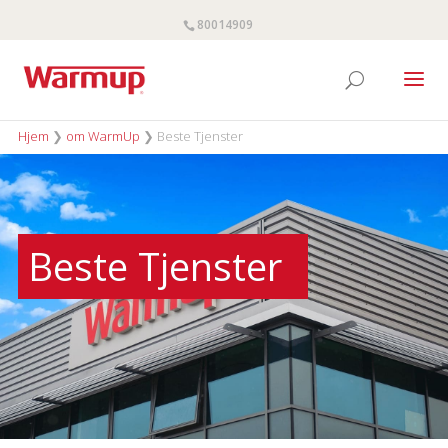
80014909
Hjem
❯
om WarmUp
❯
Beste Tjenster
Beste Tjenster