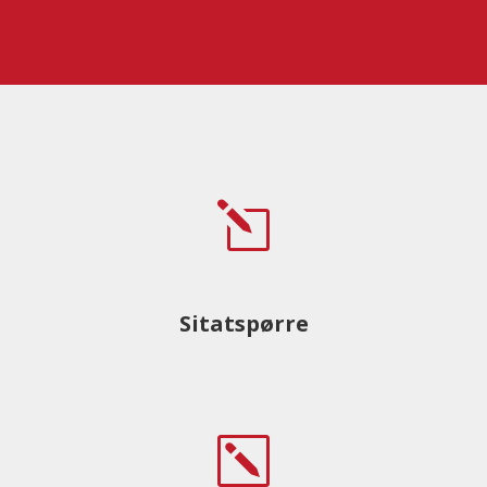
l
Sitatspørre
k