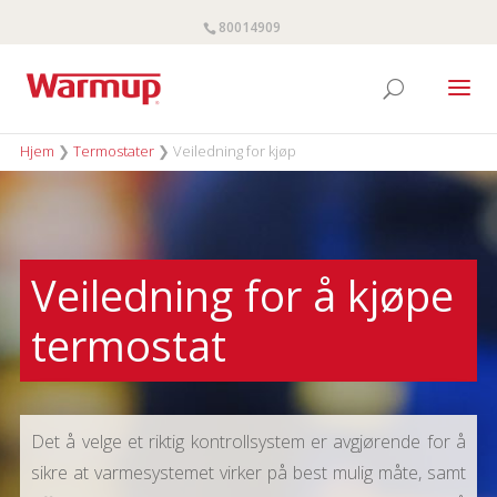
80014909
Hjem
❯
Termostater
❯
Veiledning for kjøp
Veiledning for å kjøpe
termostat
Det å velge et riktig kontrollsystem er avgjørende for å
sikre at varmesystemet virker på best mulig måte, samt