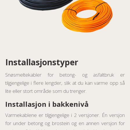
Installasjonstyper
Snøsmeltekabler for betong- og asfaltbruk er
tilgjengelige i flere lengder, slik at du kan varme opp så
lite eller stort område som du trenger.
Installasjon i bakkenivå
Varmekablene er tilgjengelige i 2 versjoner. Én versjon
for under betong og brostein og en annen versjon for